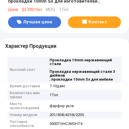
прокладки 10mm Ss для изготовителей
прокладки мебели стальных
Цена：$2700/ton
MOQ：1Ton
Лучшая цена
Контакт
Характер Продукции
Прокладка 10mm нержавеющей
стали
,
Высокий свет
Прокладка нержавеющей стали 3
дюймов
,
прокладки 10mm Ss для мебели
Время доставки
7-10дайс
Количество мин
1Ton
заказа
Место
фарфор укси
происхождения
Номер модели
201/304l/4316l/2205
Поставка
5000ТОНС/МОНТХ
способности