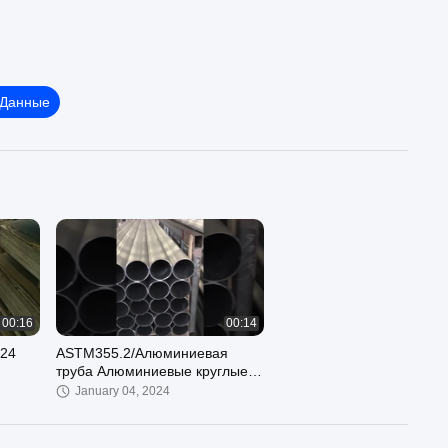
 Данные
00:16
00:14
 24
ASTM355.2/Алюминиевая
труба Алюминиевые круглые
трубы 6063 t5 6061 t6
January 04, 2024
ав 304
Алюминиевые трубы