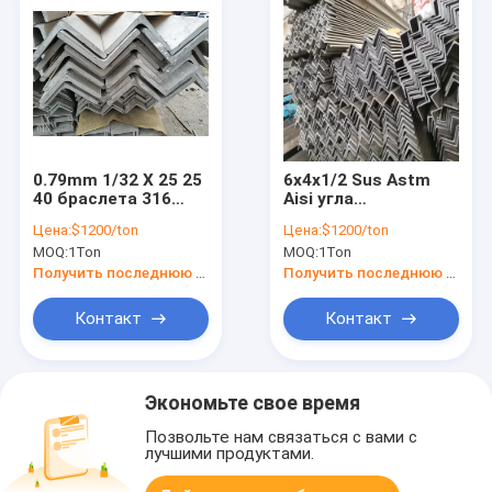
0.79mm 1/32 X 25 25
6x4x1/2 Sus Astm
40 браслета 316
Aisi угла
нержавеющей
нержавеющей
Цена:
$1200/ton
Цена:
$1200/ton
стали
стали 1x1x1/8 70 x
MOQ:
1Ton
MOQ:
1Ton
прямоугольных x 40
70mm 15mm 12mm
60mm 200mm
10mm толщиной
Получить последнюю цену
Получить последнюю цену
Контакт
Контакт
Экономьте свое время
Позвольте нам связаться с вами с
лучшими продуктами.