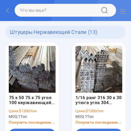
Штуцеры Нержавеющей Стали
(13)
75 x 50 75 x 75 угол
1/16 ранг 316 30 x 30
100 нержавеющей
утюга угла 304
стали 8x8 0.9mm x
нержавеющей
Цена:
$1200/ton
Цена:
$1200/ton
100 100 x 50 20 x 20
стали 6x6x3/8 с 0.3-
MOQ:
1Ton
MOQ:
1Ton
горячекатаные
10mm
Получить последнюю цену
Получить последнюю цену