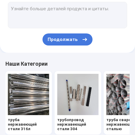
Лист нержавеющей стали 304
лист нержавеющей стали 316л
плита нержавеющей стали 316
Продолжать
лист нержавеющей стали зеркала
почищенный щеткой лист нержавеющей стали
Наши Категории
катушка нержавеющей стали
Труба алюминиевого сплава
Лист алюминиевого сплава
Катушка алюминиевого сплава
труба
трубопровод
труба сварен
штуцеры нержавеющей стали
нержавеющей
нержавеющей
нержавеюще
стали 316л
стали 304
сталью