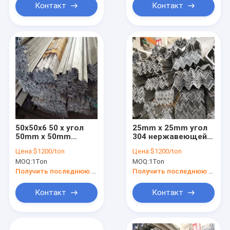
Контакт
Контакт
50x50x6 50 x угол
25mm x 25mm угол
50mm x 50mm
304 нержавеющей
нержавеющей
стали 10mm x 10mm
Цена:
$1200/ton
Цена:
$1200/ton
стали 50 x 3 75mm
неравный 316 30mm
MOQ:
1Ton
MOQ:
1Ton
Astm 316l 304l 201
35mm
430
Получить последнюю цену
Получить последнюю цену
Контакт
Контакт