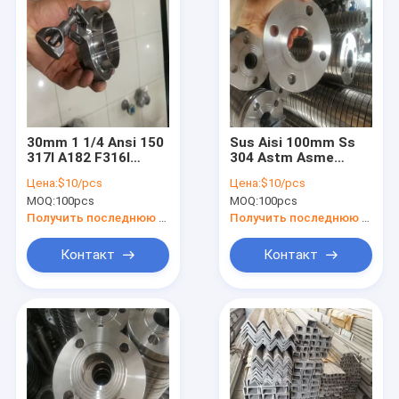
30mm 1 1/4 Ansi 150
Sus Aisi 100mm Ss
317l A182 F316l
304 Astm Asme
плиты фланца шеи
фланца
Цена:
$10/pcs
Цена:
$10/pcs
сварки
нержавеющей
MOQ:
100pcs
MOQ:
100pcs
нержавеющей
стали 904l 347 4 3 2
стали длинных
дюйма Ss служит
Получить последнюю цену
Получить последнюю цену
фланцем
Контакт
Контакт
Домой
Продукты
Видеозаписи