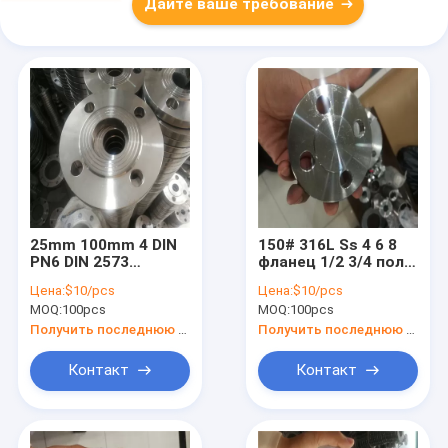
Дайте ваше требование
25mm 100mm 4 DIN
150# 316L Ss 4 6 8
PN6 DIN 2573
фланец 1/2 3/4 пола
фланца Pn16
нержавеющей
Цена:
$10/pcs
Цена:
$10/pcs
нержавеющей
стали Адвокатуры 2
MOQ:
100pcs
MOQ:
100pcs
стали дюйма 2576
слепого фланца
PN10 Sa182 F316l
нержавеющей
Получить последнюю цену
Получить последнюю цену
F304l
стали
Контакт
Контакт