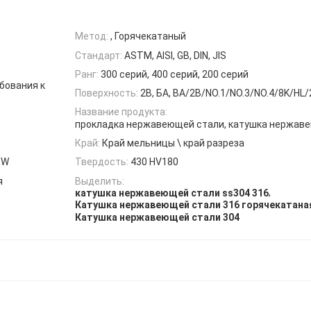
Метод:
, Горячекатаный
Стандарт:
ASTM, AISI, GB, DIN, JIS
Ранг:
300 серий, 400 серий, 200 серий
бования к
Поверхность:
2B, БА, BA/2B/NO.1/NO.3/NO.4/8K/HL
Название продукта:
прокладка нержавеющей стали, катушка нержав
Край:
Край мельницы \ край разреза
XW
Твердость:
430 HV180
я
Выделить:
,
катушка нержавеющей стали ss304 316
Катушка нержавеющей стали 316 горячекатана
Катушка нержавеющей стали 304