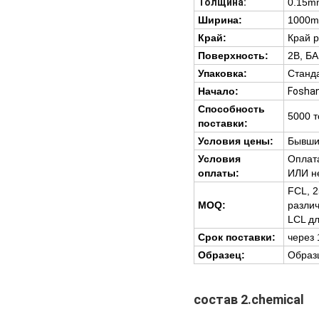
Толщина:
0.15m
Ширина:
1000m
Край:
Край 
Поверхность:
2B, БА
Упаковка:
Станда
Начало:
Foshan
Способность
5000 т
поставки:
Условия цены:
Бывши
Условия
Оплата
оплаты:
ИЛИ н
FCL, 2
MOQ:
разли
LCL дл
Срок поставки:
через 
Образец:
Образ
состав 2.chemical