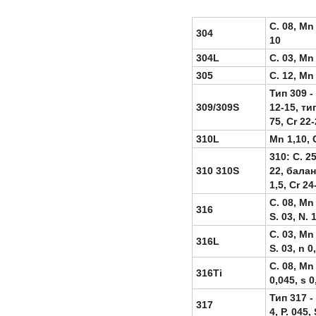
C. 08, Mn 
304
10
304L
C. 03, Mn 
305
C. 12, Mn 
Тип 309 - 
309/309S
12-15, тип
75, Cr 22-
310L
Mn 1,10, 
310: C. 25
310 310S
22, балан
1,5, Cr 2
C. 08, Mn 
316
S. 03, N. 
C. 03, Mn 
316L
S. 03, n 0
C. 08, Mn 
316Ti
0,045, s 0
Тип 317 - 
317
4, P. 045,