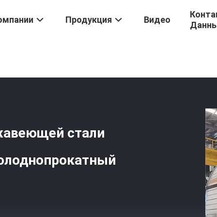
Конта
омпании
Продукция
Видео
Данн
ей Стали
/
Крен Листа Gi Катушки Нержавеющей Стали Ss304 31
ржавеющей стали
холоднопрокатный