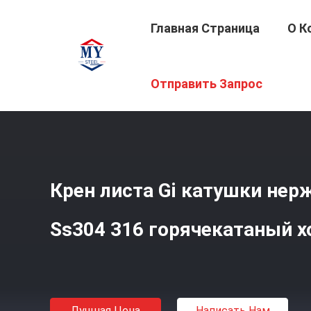
Главная Страница
О К
Главная Страница
/
Продукция
/
Катушка Нержавеющ
Отправить Запрос
Крен листа Gi катушки не
Ss304 316 горячекатаный 
Лучшая Цена
Написать Нам