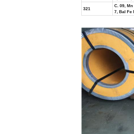
C. 09, Mn 2
321
7, Bal Fe 