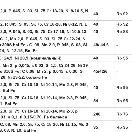
2,0, P. 045, S. 03, Si. 75 Cr 18-20, Ni 8-10.5, N.
40
Rb 92
2, P. 045, S. 03, Si. 75, Cr 18-20, Ni 8-12, N. 1
40
Rb 92
2,0, P. 045, S. 03, Si. 75, Cr 17-19, Ni 10.5-13,
40
Rb 88
C. 2, Mn 2,0, P. 045, S. 03, Si. 75 Cr 22-24, Ni
 309S bal Fe - C. 08, Mn 2,0, P. 045, S. 03, Si.
49/ 44,6
-
24, Ni 12-15, Bal Fe
Cr 24,5, Ni 20,5 (номинальный)
40
Rb 95
, Mn 2, p 0,045, s 0,03, Si 1,5, Cr 24-26, Ni 19-
с 310S Fe: C 0,08, Mn 2, p 0,045, s 0,30, Si
45/42/6
-
4-26, Ni 19-22, баланс Fe
2,0, Si. 75, Cr 16-18, Ni 10-14, Mo 2-3, P. 045,
40
Rb 95
1, Bal Fe
2,0, Si. 75, Cr 16-18, Ni 10-14, Mo 2-3, P. 045,
54
Rb 95
,1, Bal Fe
2,0, Si. 75, Cr 16-18, Ni 10-14, Mo 2-3, p
248
Rb 76
,03, n 0,1, ti 0.15-0.70, Fe баланса
C. 08, Mn 2,0, Si. 75, Cr 18-20, Ni 11-15, Mo 3-
35
Rb 95
 S. 03, N. 10, Bal Fe