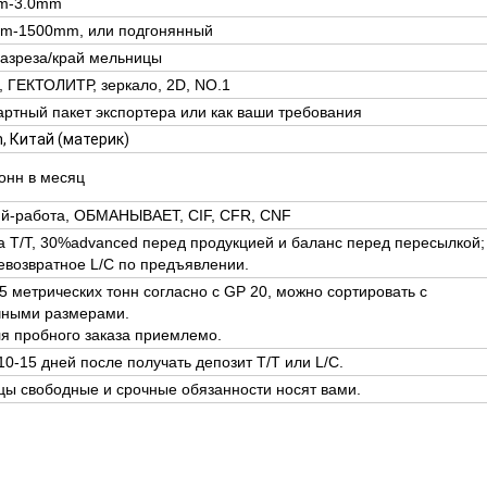
m-3.0mm
m-1500mm, или подгонянный
разреза/край мельницы
, ГЕКТОЛИТР, зеркало, 2D, NO.1
ртный пакет экспортера или как ваши требования
, Китай (материк)
онн в месяц
й-работа, ОБМАНЫВАЕТ, CIF, CFR, CNF
 T/T, 30%advanced перед продукцией и баланс перед пересылкой;
евозвратное
L/C по предъявлении.
5 метрических тонн согласно с GP 20, можно сортировать с
чными размерами.
я пробного заказа приемлемо.
10-15 дней после получать депозит T/T или L/C.
цы свободные и срочные обязанности носят вами.