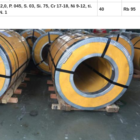
,0, P. 045, S. 03, Si. 75, Cr 17-18, Ni 9-12, ti.
40
Rb 95
N. 1