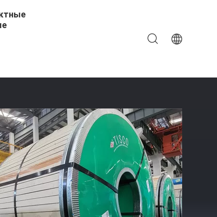
ктные
ые
6 Горячекатаный Холоднопрокатный