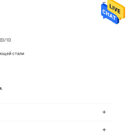
/2D/1D
еющей стали
,
я