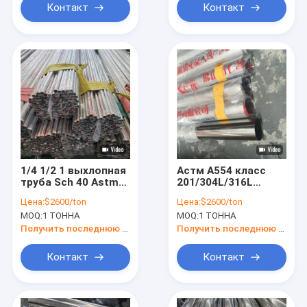
нержавеющий
Контакт
Контакт
1/4 1/2 1 выхлопная
Астм А554 класс
труба Sch 40 Astm
201/304L/316L
A213 Tp304
Нержавеющая
Цена:
$2600/ton
Цена:
$2600/ton
трубопровода
стальная труба
MOQ:
1 ТОННА
MOQ:
1 ТОННА
нержавеющей
зеркальное
стали T304
полирование
Получить последнюю цену
Получить последнюю цену
нержавеющая
поверхности
декоративное
Контакт
Контакт