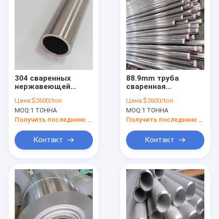
304 сваренных
88.9mm труба
нержавеющей
сваренная
сталью труба
нержавеющей
Цена:
$2600/ton
Цена:
$2600/ton
нержавеющей
сталью 304h 304l Ss
MOQ:
1 ТОННА
MOQ:
1 ТОННА
стали Astm A554
Erw 3,5 дюймов
24mm 25mm 28mm
пускают заварку по
Получить последнюю цену
Получить последнюю цену
Erw трубки
трубам
Контакт
Контакт
Домой
Продукты
Видеозаписи