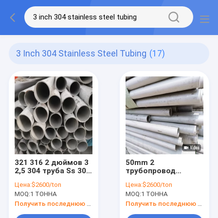
3 Inch 304 Stainless Steel Tubing
(17)
321 316 2 дюймов 3
50mm 2
2,5 304 труба Ss 304
трубопровод
трубопровода
дюйма 304 Sch 40
Цена:
$2600/ton
Цена:
$2600/ton
нержавеющей
2b No.1 3 трубы
MOQ:
1 ТОННА
MOQ:
1 ТОННА
стали круглая
нержавеющей
стали датчика 304
Получить последнюю цену
Получить последнюю цену
дюйма 16