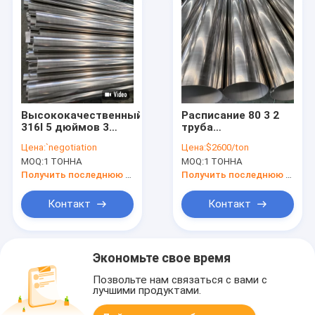
Высококачественный
Расписание 80 3 2
316l 5 дюймов 3
труба
дюймов 2,5 дюймов
нержавеющей
Цена:
`negotiation
Цена:
$2600/ton
нержавеющей
стали NO.4 дюйма
MOQ:
1 ТОННА
MOQ:
1 ТОННА
стали выхлопные
316 316 304 201
трубы квадрат
поставщика трубки
Получить последнюю цену
Получить последнюю цену
нержавеющей
стали 316l
Контакт
Контакт
Экономьте свое время
Позвольте нам связаться с вами с
лучшими продуктами.