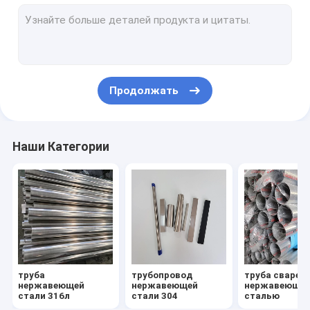
Лист нержавеющей стали 304
лист нержавеющей стали 316л
плита нержавеющей стали 316
Продолжать
лист нержавеющей стали зеркала
почищенный щеткой лист нержавеющей стали
Наши Категории
катушка нержавеющей стали
Труба алюминиевого сплава
Лист алюминиевого сплава
Катушка алюминиевого сплава
труба
трубопровод
труба сварен
штуцеры нержавеющей стали
нержавеющей
нержавеющей
нержавеюще
стали 316л
стали 304
сталью