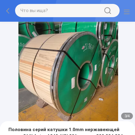
3
/
4
Половина серий катушки 1.0mm нержавеющей