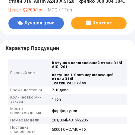
стали 316l Astm A240 AISI 201 крепко 300 304 304l
309s 310s 321
Цена：$2700/ton
MOQ：1Ton
Лучшая цена
Контакт
Характер Продукции
Катушка нержавеющей стали 316l
AISI 201
,
Высокий свет
катушка 1.0mm нержавеющей
стали 316l
,
катушка 316l ss
Время доставки
7-10дайс
Количество мин
1Ton
заказа
Место
фарфор укси
происхождения
Номер модели
201/304l/4316l/2205
Поставка
5000ТОНС/МОНТХ
способности