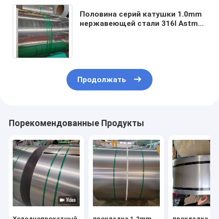
Половина серий катушки 1.0mm
нержавеющей стали 316l Astm
A240 AISI 201 крепко 300 304 304l
309s 310s 321
Продолжать
Порекомендованные Продукты
Холоднопрокатный
прокладка 1.2mm
прокладка 2