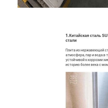
1.
Китайская сталь SUS
стали
Плита из нержавеющей ст
атмосфера, пар и вода.в 
устойчивой к коррозии х
историю более века с мом