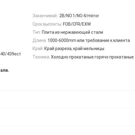
Заканчивай.:
2B/NO.1/NO.4/mirror
Срок выплаты:
FOB/CFR/EXW
Тип:
Плита из нержавеющей стали
Длина:
1000-6000mm или требование к клиента
Край:
Край разреза, край мельницы
440/439ect
Техника:
Холодно прокатаные горячо прокатаные
,
тали