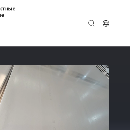
ктные
ые
mm Толстое 316L 310S 316ti