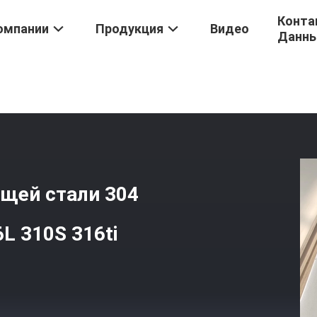
Конта
омпании
Продукция
Видео
Данн
тали 304
/
Но. 4 Но. 1 Плиты Нержавеющей Стали 304 304L AISI 10
ющей стали 304
L 310S 316ti