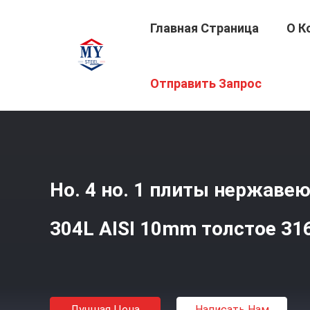
Главная Страница
О К
Главная Страница
/
Продукция
/
Лист Нержавеющей С
Отправить Запрос
Но. 4 но. 1 плиты нержаве
304L AISI 10mm толстое 316
Лучшая Цена
Написать Нам