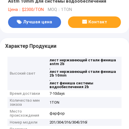
Astm 10mm для системы водообеспечения
Цена：$2300/TON
MOQ：1TON
Лучшая цена
Контакт
Характер Продукции
лист нержавеющей стали финиша
astm 2b
,
лист нержавеющей стали финиша
Высокий свет
2b 10mm
,
лист финиша системы
водообеспечения 2b
Время доставки
7-10days
Количество мин
1TON
заказа
Место
фарфор
происхождения
Номер модели
201/304/316/304l/316l