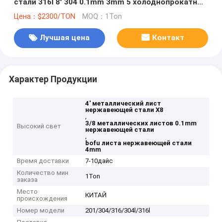
стали 316l 8' 304 0.1mm 3mm 5 холоднопрокатных
Mm
Цена：$2300/TON
MOQ：1Ton
Лучшая цена
Контакт
Характер Продукции
4' металлический лист
нержавеющей стали X8
,
3/8 металлических листов 0.1mm
Высокий свет
нержавеющей стали
,
bofu листа нержавеющей стали
4mm
Время доставки
7-10дайс
Количество мин
1Ton
заказа
Место
КИТАЙ
происхождения
Номер модели
201/304/316/304l/316l