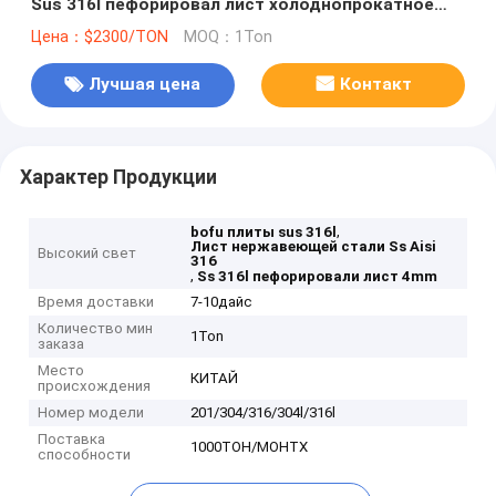
Sus 316l пефорировал лист холоднопрокатное
4mm
Цена：$2300/TON
MOQ：1Ton
Лучшая цена
Контакт
Характер Продукции
,
bofu плиты sus 316l
Лист нержавеющей стали Ss Aisi
Высокий свет
316
,
Ss 316l пефорировали лист 4mm
Время доставки
7-10дайс
Количество мин
1Ton
заказа
Место
КИТАЙ
происхождения
Номер модели
201/304/316/304l/316l
Поставка
1000ТОН/МОНТХ
способности